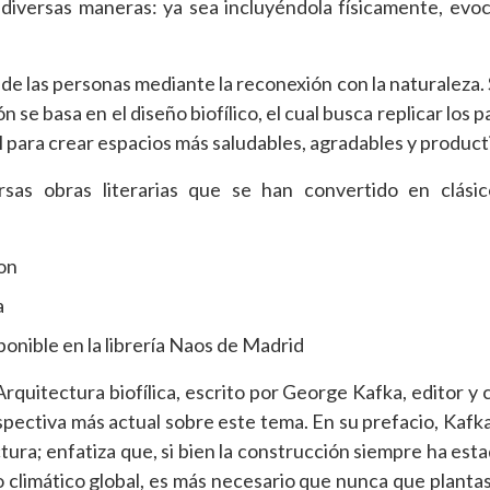
e diversas maneras: ya sea incluyéndola físicamente, evo
da de las personas mediante la reconexión con la naturaleza.
 se basa en el diseño biofílico, el cual busca replicar los 
para crear espacios más saludables, agradables y product
rsas obras literarias que se han convertido en clásic
ton
a
ponible en la librería Naos de Madrid
rquitectura biofílica, escrito por George Kafka, editor y 
ectiva más actual sobre este tema. En su prefacio, Kafk
tura; enfatiza que, si bien la construcción siempre ha esta
io climático global, es más necesario que nunca que plantas,