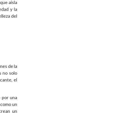
que aísla
edad y la
lleza del
nes de la
s no solo
cante, el
o por una
a como un
 crean un