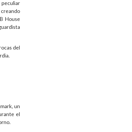
 peculiar
, creando
 TB House
guardista
rocas del
rdia.
emark, un
urante el
orno.