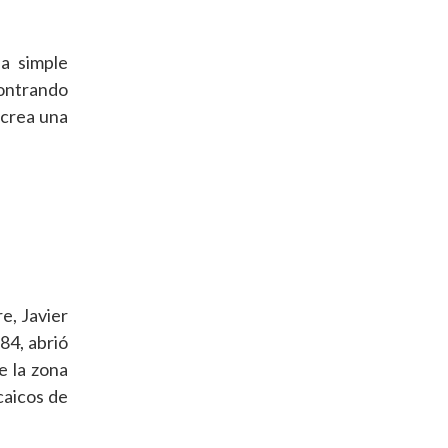
na simple
contrando
 crea una
e, Javier
84, abrió
e la zona
caicos de