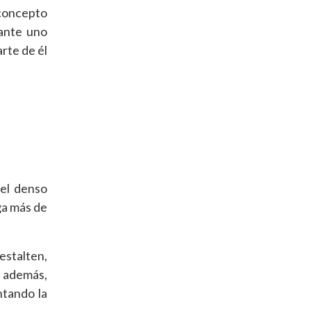
 concepto
iante uno
rte de él
 el denso
ga más de
estalten,
; además,
ntando la