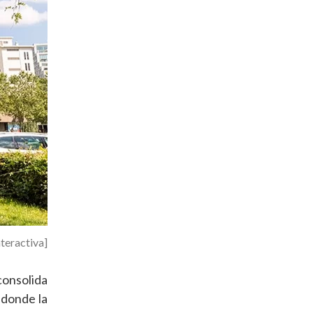
nteractiva]
consolida
 donde la