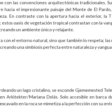
on las convenciones arquitectónicas tradicionales. Su
bre hacia el impresionante paisaje del Monte de El Pardo
leza. En contraste con la apertura hacia el exterior, la
; estos oasis de vegetación tropical contrastan con la van
 creando un ambiente único y relajante.
a con el entorno natural, sino que también lo respeta; las 
, creando una simbiosis perfecta entre naturaleza y vangua
rdeando un lago cristalino, se esconde Gjememested Tel
len Arkitekter/Mariana Delás. Solo accesible en barca d
 excavado en la roca se mimetiza a la perfección con su ent