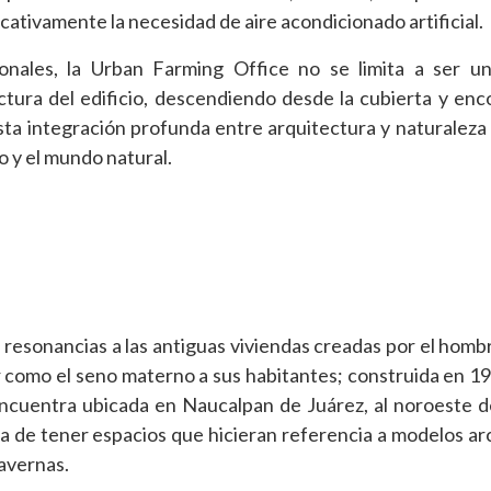
icativamente la necesidad de aire acondicionado artificial.
cionales, la Urban Farming Office no se limita a ser u
uctura del edificio, descendiendo desde la cubierta y en
sta integración profunda entre arquitectura y naturaleza
o y el mundo natural.
esonancias a las antiguas viviendas creadas por el hombr
 como el seno materno a sus habitantes; construida en 19
encuentra ubicada en Naucalpan de Juárez, al noroeste d
a de tener espacios que hicieran referencia a modelos ar
cavernas.