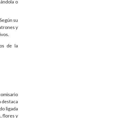
cándola o
 Según su
patrones y
ivos.
os de la
comisario
a destaca
do ligada
 flores y