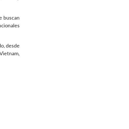
ue buscan
ncionales
do, desde
 Vietnam,