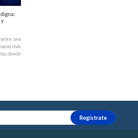
 digna:
 y
rastra una
rbanas más
eta, donde
Regístrate