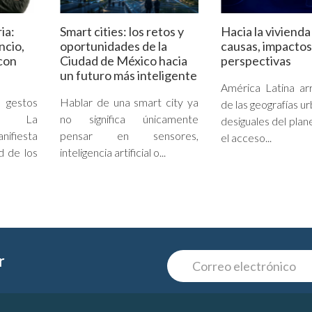
ia:
Smart cities: los retos y
Hacia la vivienda
encio,
oportunidades de la
causas, impactos
con
Ciudad de México hacia
perspectivas
un futuro más inteligente
América Latina ar
estos
Hablar de una smart city ya
de las geografías u
es. La
no significa únicamente
desiguales del plan
nifiesta
pensar en sensores,
el acceso...
d de los
inteligencia artificial o...
r