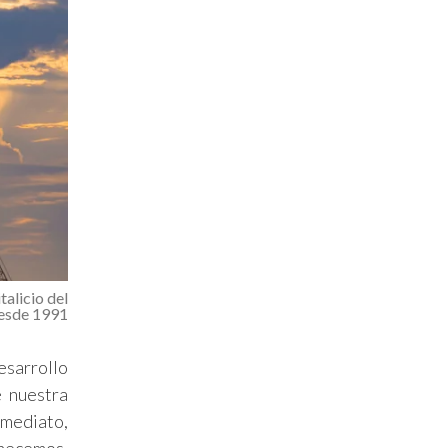
alicio del
Desde 1991
esarrollo
e nuestra
nmediato,