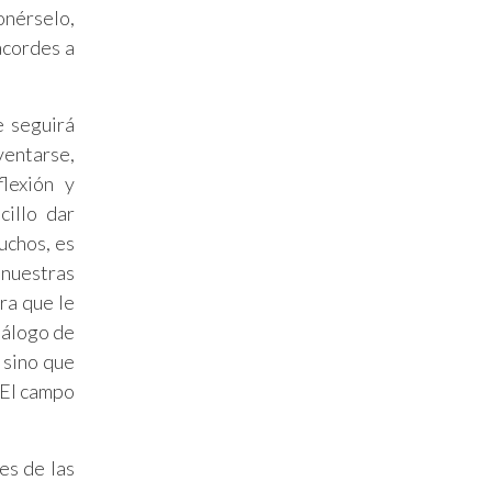
onérselo,
acordes a
e seguirá
ventarse,
lexión y
cillo dar
uchos, es
 nuestras
ra que le
atálogo de
 sino que
 El campo
es de las