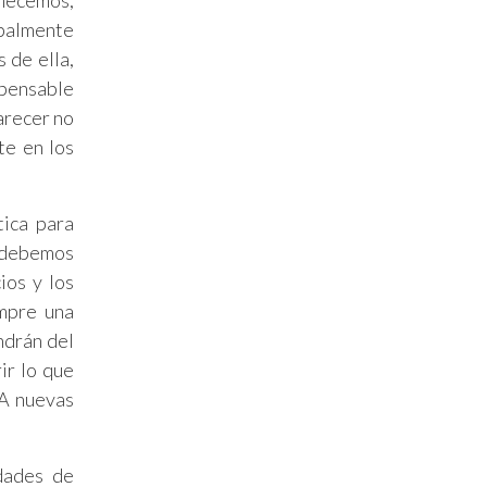
enecemos,
ipalmente
 de ella,
spensable
parecer no
te en los
tica para
e debemos
ios y los
empre una
ndrán del
ir lo que
 A nuevas
dades de