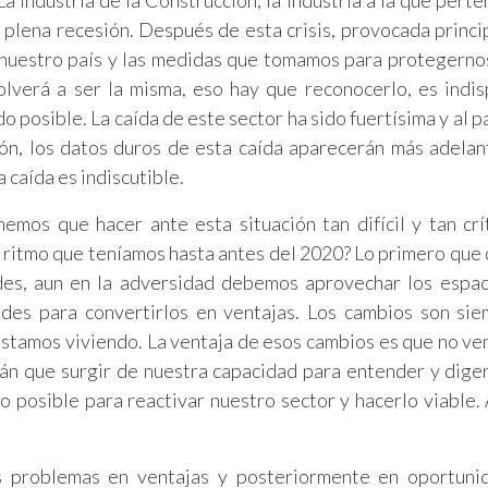
La industria de la Construcción, la industria a la que pert
n plena recesión. Después de esta crisis, provocada princ
 nuestro país y las medidas que tomamos para protegernos
olverá a ser la misma, eso hay que reconocerlo, es indi
pido posible. La caída de este sector ha sido fuertísima y al 
ón, los datos duros de esta caída aparecerán más adelan
 caída es indiscutible.
mos que hacer ante esta situación tan difícil y tan crí
l ritmo que teníamos hasta antes del 2020? Lo primero qu
es, aun en la adversidad debemos aprovechar los espac
des para convertirlos en ventajas. Los cambios son si
estamos viviendo. La ventaja de esos cambios es que no ve
rán que surgir de nuestra capacidad para entender y diger
 posible para reactivar nuestro sector y hacerlo viable.
os problemas en ventajas y posteriormente en oportuni