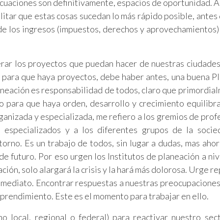
ecuaciones son definitivamente, espacios de oportunidad. 
ilitar que estas cosas sucedan lo más rápido posible, antes
de los ingresos (impuestos, derechos y aprovechamientos)
rar los proyectos que puedan hacer de nuestras ciudades
y para que haya proyectos, debe haber antes, una buena P
Planeación es responsabilidad de todos, claro que primordia
o para que haya orden, desarrollo y crecimiento equilibr
anizada y especializada, me refiero a los gremios de prof
 especializados y a los diferentes grupos de la socied
rno. Es un trabajo de todos, sin lugar a dudas, mas ahor
e futuro. Por eso urgen los Institutos de planeación a nive
ción, solo alargará la crisis y la hará más dolorosa. Urge r
nmediato. Encontrar respuestas a nuestras preocupaciones
prendimiento. Este es el momento para trabajar en ello.
 local, regional o federal) para reactivar nuestro sect