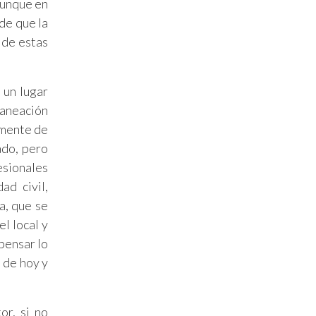
Aunque en
 de que la
 de estas
 un lugar
laneación
lmente de
ado, pero
esionales
ad civil,
a, que se
l local y
epensar lo
 de hoy y
or, si no