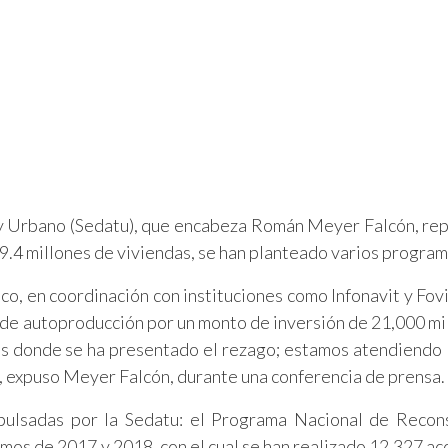
l y Urbano (Sedatu), que encabeza Román Meyer Falcón, re
.4 millones de viviendas, se han planteado varios program
o, en coordinación con instituciones como Infonavit y Fovi
 de autoproducción por un monto de inversión de 21,000 mi
s donde se ha presentado el rezago; estamos atendiendo 
, expuso Meyer Falcón, durante una conferencia de prensa.
pulsadas por la Sedatu: el Programa Nacional de Recon
smos de 2017 y 2018, con el cual se han realizado 12,327 acc