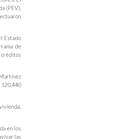
da (PEV),
fectuaron
el Estado
errama de
 créditos
 Martínez
y 120,440
vivienda,
da en los
vivar las