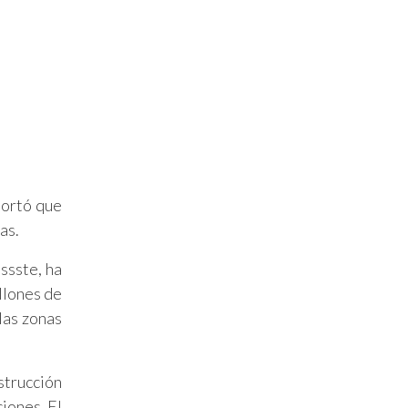
portó que
as.
ssste, ha
llones de
las zonas
strucción
iones. El