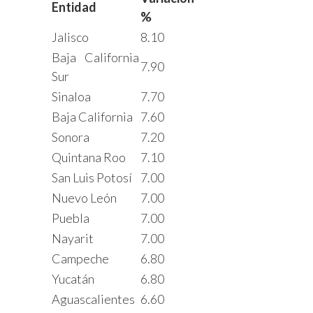
Entidad
%
Jalisco
8.10
Baja California
7.90
Sur
Sinaloa
7.70
Baja California
7.60
Sonora
7.20
Quintana Roo
7.10
San Luis Potosí
7.00
Nuevo León
7.00
Puebla
7.00
Nayarit
7.00
Campeche
6.80
Yucatán
6.80
Aguascalientes
6.60