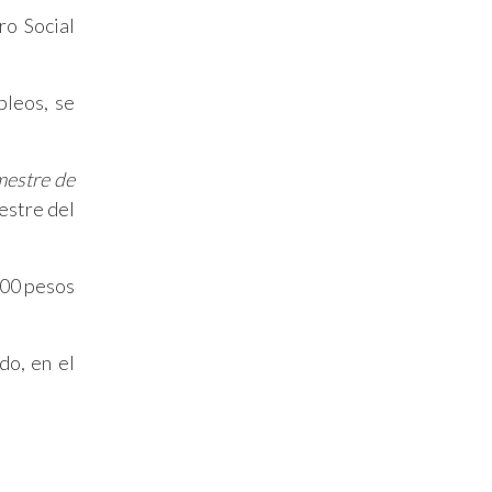
ro Social
pleos, se
mestre de
mestre del
000 pesos
do, en el