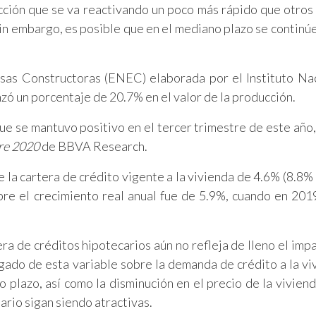
ucción que se va reactivando un poco más rápido que otros
in embargo, es posible que en el mediano plazo se continú
as Constructoras (ENEC) elaborada por el Instituto Na
nzó un porcentaje de 20.7% en el valor de la producción.
que se mantuvo positivo en el tercer trimestre de este año,
re 2020
de BBVA Research.
 la cartera de crédito vigente a la vivienda de 4.6% (8.8% 
re el crecimiento real anual fue de 5.9%, cuando en 201
a de créditos hipotecarios aún no refleja de lleno el impa
gado de esta variable sobre la demanda de crédito a la viv
o plazo, así como la disminución en el precio de la vivienda
iario sigan siendo atractivas.