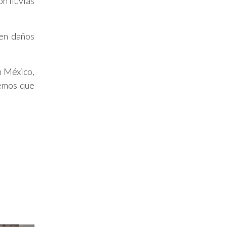
n lluvias
(en daños
n México,
bemos que