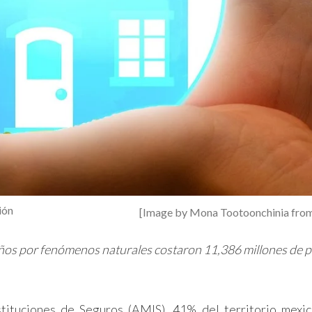
ión
[Image by Mona Tootoonchinia fro
daños por fenómenos naturales costaron 11,386 millones de p
tituciones de Seguros (AMIS), 41% del territorio mexi