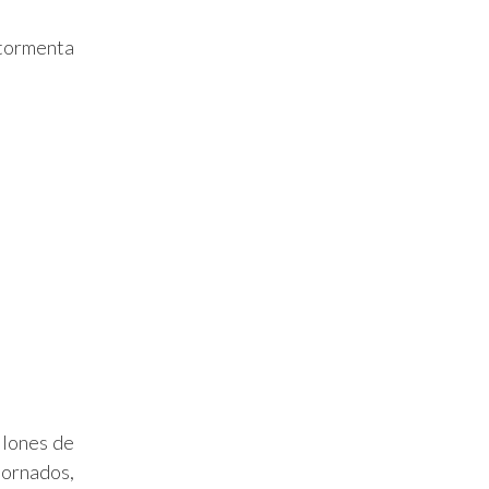
 tormenta
llones de
tornados,