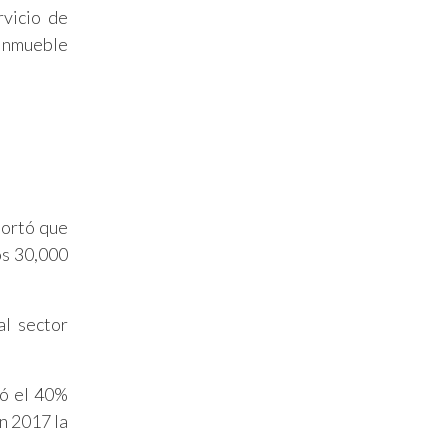
rvicio de
 inmueble
portó que
os 30,000
l sector
tó el 40%
n 2017 la