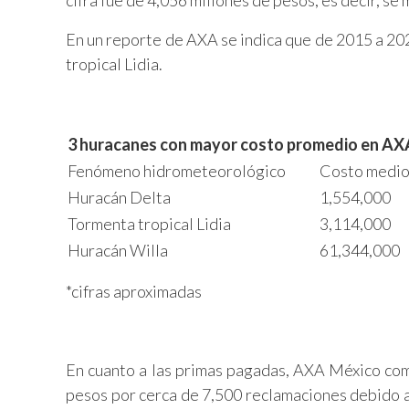
cifra fue de 4,056 millones de pesos, es decir, s
En un reporte de AXA se indica que de 2015 a 202
tropical Lidia.
3 huracanes con mayor costo promedio en AX
Fenómeno hidrometeorológico
Costo medio
Huracán Delta
1,554,000
Tormenta tropical Lidia
3,114,000
Huracán Willa
61,344,000
*cifras aproximadas
En cuanto a las primas pagadas, AXA México com
pesos por cerca de 7,500 reclamaciones debido a 