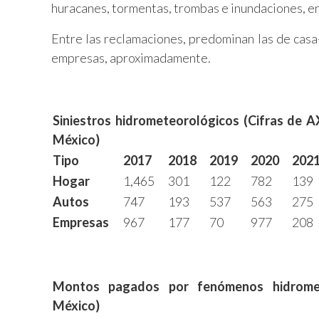
huracanes, tormentas, trombas e inundaciones, e
Entre las reclamaciones, predominan las de casa-
empresas, aproximadamente.
Siniestros hidrometeorológicos (Cifras de 
México)
Tipo
2017
2018
2019
2020
202
Hogar
1,465
301
122
782
139
Autos
747
193
537
563
275
Empresas
967
177
70
977
208
Montos pagados por fenómenos hidromet
México)