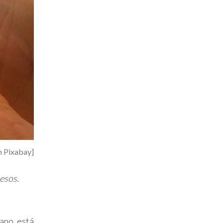
m Pixabay]
esos.
cano está