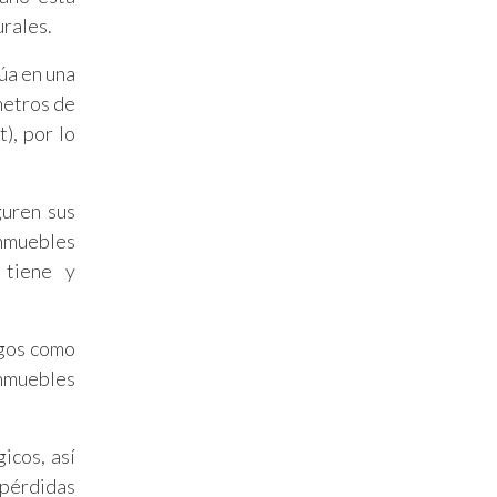
urales.
úa en una
metros de
), por lo
guren sus
inmuebles
 tiene y
sgos como
inmuebles
icos, así
 pérdidas