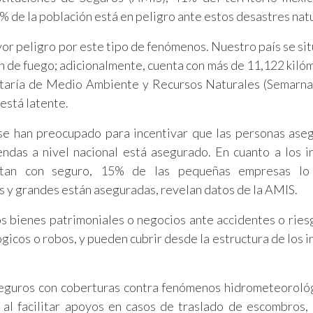
% de la población está en peligro ante estos desastres nat
yor peligro por este tipo de fenómenos. Nuestro país se sit
n de fuego; adicionalmente, cuenta con más de 11,122 kiló
retaría de Medio Ambiente y Recursos Naturales (Semarnat
está latente.
se han preocupado para incentivar que las personas ase
endas a nivel nacional está asegurado. En cuanto a los 
ntan con seguro, 15% de las pequeñas empresas lo
y grandes están aseguradas, revelan datos de la AMIS.
s bienes patrimoniales o negocios ante accidentes o rie
icos o robos, y pueden cubrir desde la estructura de los 
eguros con coberturas contra fenómenos hidrometeorológ
 al facilitar apoyos en casos de traslado de escombros,