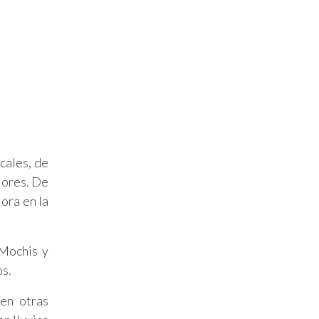
cales, de
riores. De
ora en la
 Mochis y
os.
 en otras