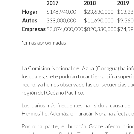
2017
2018
2019
Hogar
$146,940,00
$23,630,000
$13,28
Autos
$38,000,000
$11,690,000
$9,360
Empresas
$3,074,000,000
$820,330,000
$74,59
*cifras aproximadas
La Comisión Nacional del Agua (Conagua) ha inf
los cuales, siete podrían tocar tierra, cifra super
hecho, ya hemos observado las consecuencias que 
región del Océano Pacífico.
Los daños más frecuentes han sido a causa de l
Hermosillo. Además, el huracán Nora ha afectado 
Por otra parte, el huracán Grace afectó prin