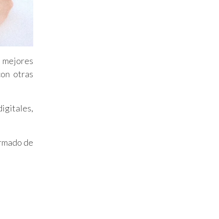
s mejores
con otras
gitales,
ormado de