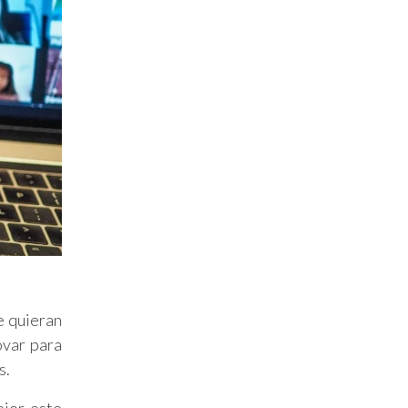
e quieran
ovar para
s.