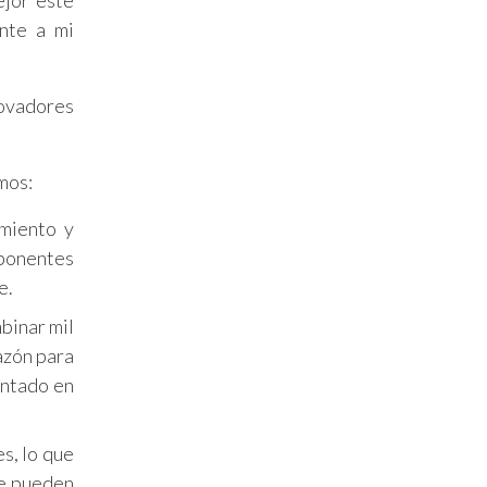
ejor este
ente a mi
novadores
mos:
miento y
 ponentes
e.
binar mil
razón para
entado en
s, lo que
ue pueden