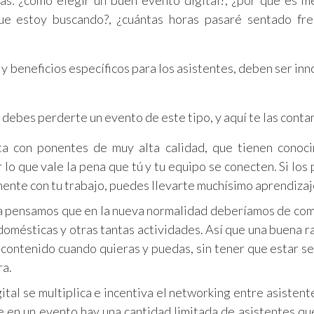
as: ¿cómo elegir un buen evento digital?, ¿por qué es m
ue estoy buscando?, ¿cuántas horas pasaré sentado fr
 y beneficios específicos para los asistentes, deben ser in
 debes perderte un evento de este tipo, y aquí te las conta
a con ponentes de muy alta calidad, que tienen conoci
 lo que vale la pena que tú y tu equipo se conecten. Si los
mente con tu trabajo, puedes llevarte muchísimo aprendizaj
 pensamos que en la nueva normalidad deberíamos de com
s domésticas y otras tantas actividades. Así que una buena 
l contenido cuando quieras y puedas, sin tener que estar s
ra.
tal se multiplica e incentiva el networking entre asistente
e en un evento hay una cantidad limitada de asistentes q