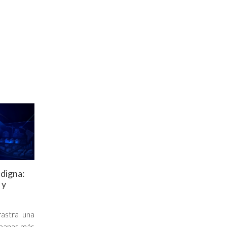
 digna:
 y
rastra una
rbanas más