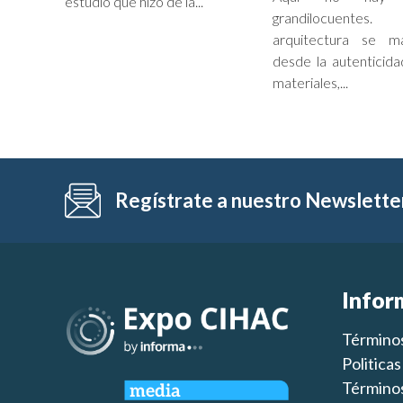
estudio que hizo de la...
grandilocuent
arquitectura se ma
desde la autenticida
materiales,...
Regístrate a nuestro Newslette
Infor
Términos
Politica
Términos