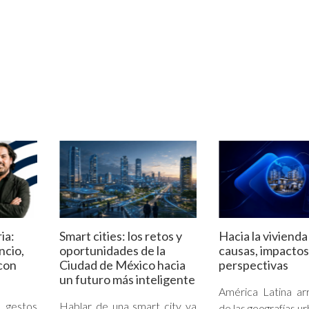
ia:
Smart cities: los retos y
Hacia la vivienda
encio,
oportunidades de la
causas, impactos
con
Ciudad de México hacia
perspectivas
un futuro más inteligente
América Latina ar
estos
Hablar de una smart city ya
de las geografías u