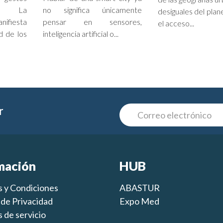
es. La
no significa únicamente
desiguales del plan
nifiesta
pensar en sensores,
el acceso...
d de los
inteligencia artificial o...
r
mación
HUB
 y Condiciones
ABASTUR
s de Privacidad
Expo Med
 de servicio