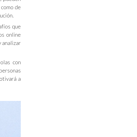
s como de
ución.
afíos que
os online
 analizar
olas con
 personas
otivará a