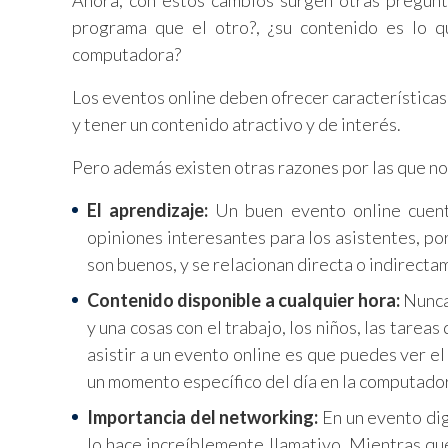
Ahora, con estos cambios surgen otras pregunt
programa que el otro?, ¿su contenido es lo q
computadora?
Los eventos online deben ofrecer características
y tener un contenido atractivo y de interés.
Pero además existen otras razones por las que no
El aprendizaje:
Un buen evento online cuent
opiniones interesantes para los asistentes, por
son buenos, y se relacionan directa o indirecta
Contenido disponible a cualquier hora:
Nunca
y una cosas con el trabajo, los niños, las tarea
asistir a un evento online es que puedes ver e
un momento específico del día en la computado
Importancia del networking:
En un evento digi
lo hace increíblemente llamativo. Mientras qu