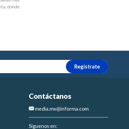
eta, donde
Regístrate
Contáctanos
media.mx@informa.com
Síguenos en: