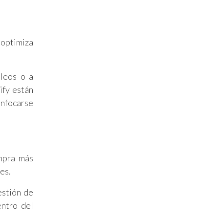
 optimiza
leos o a
ify están
enfocarse
ompra más
es.
estión de
entro del