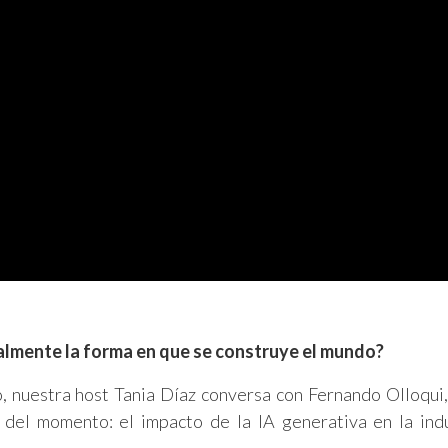
realmente la forma en que se construye el mundo?
o, nuestra host Tania Díaz conversa con Fernando Olloqu
s del momento: el impacto de la IA generativa en la ind