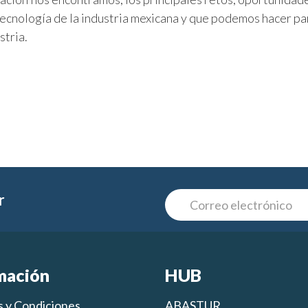
ecnología de la industria mexicana y que podemos hacer pa
stria.
r
mación
HUB
 y Condiciones
ABASTUR