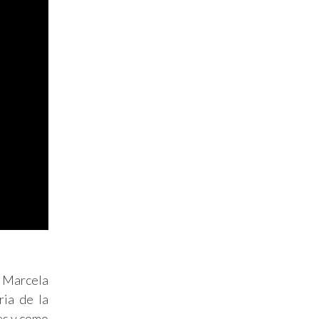
n Marcela
ria de la
es y como