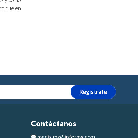
ra que en
Regístrate
Contáctanos
media.mx@informa.com