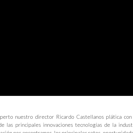
xperto nuestro director Ricardo Castellanos plática co
as principales innovaciones tecnologías de la indust
zación nos encontramos, los principales retos, oportunidad