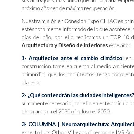
sus altibajos y más unida que nunca, cada empres
próximo año sea de máxima recuperación.
Nuestra misión en Conexión Expo CIHAC es brinda
estés totalmente informado de lo que acontece, 
días del año, por ello realizamos un TOP 10 d
Arquitectura y Diseño de Interiores
este año:
1- Arquitectos ante el cambio climático:
en e
construcción tome en cuenta al medio ambiente 
primordial que los arquitectos tengo todo est
planeta.
2- ¿Qué contendrán las ciudades inteligentes?
sumamente necesario, por ello en este artículo 
deparan para el 2030 o incluso el 2050.
3- COLUMNA | Neuroarquitectura: Arquitect
experto Luis Othon Villegas director de LVS Arq