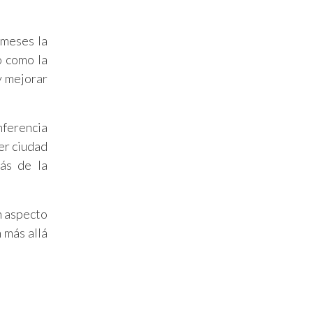
meses la
ó como la
y mejorar
nferencia
er ciudad
ás de la
n aspecto
 más allá