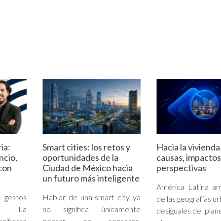
ia:
Smart cities: los retos y
Hacia la vivienda
encio,
oportunidades de la
causas, impactos
con
Ciudad de México hacia
perspectivas
un futuro más inteligente
América Latina ar
estos
Hablar de una smart city ya
de las geografías u
es. La
no significa únicamente
desiguales del plan
nifiesta
pensar en sensores,