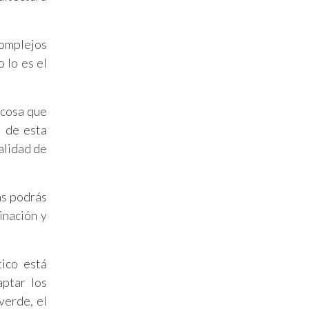
omplejos
 lo es el
 cosa que
o de esta
alidad de
as podrás
inación y
tico está
aptar los
verde, el