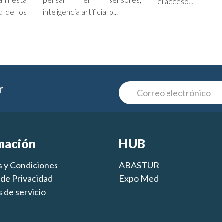
el acceso...
d de los
inteligencia artificial o...
r
mación
HUB
 y Condiciones
ABASTUR
s de Privacidad
Expo Med
 de servicio