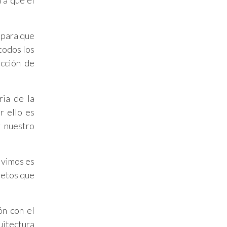
 a que el
 para que
todos los
ección de
ria de la
r ello es
r nuestro
ivimos es
retos que
ón con el
uitectura