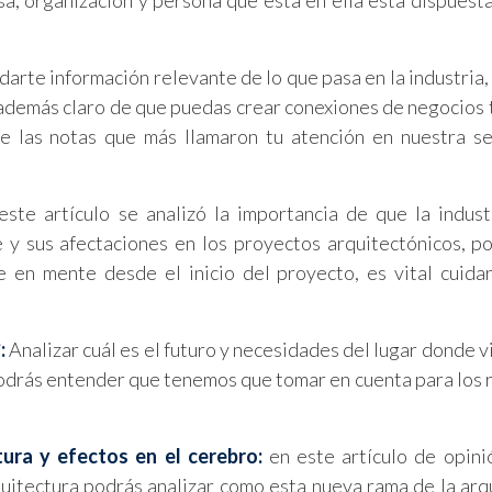
a, organización y persona que está en ella está dispuesta
rte información relevante de lo que pasa en la industria,
además claro de que puedas crear conexiones de negocios 
e las notas que más llamaron tu atención en nuestra s
ste artículo se analizó la importancia de que la indust
y sus afectaciones en los proyectos arquitectónicos, po
e en mente desde el inicio del proyecto, es vital cuida
:
Analizar cuál es el futuro y necesidades del lugar donde v
podrás entender que tenemos que tomar en cuenta para los 
ura y efectos en el cerebro:
en este artículo de opini
uitectura podrás analizar como esta nueva rama de la arq