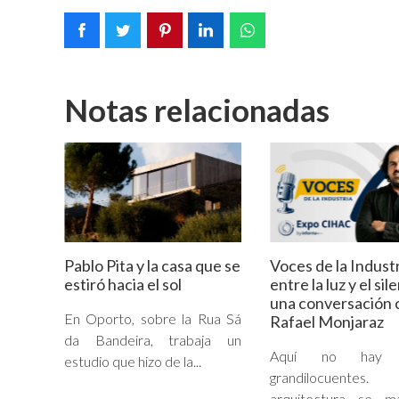
Notas relacionadas
Pablo Pita y la casa que se
Voces de la Industr
estiró hacia el sol
entre la luz y el sil
una conversación 
En Oporto, sobre la Rua Sá
Rafael Monjaraz
da Bandeira, trabaja un
Aquí no hay g
estudio que hizo de la...
grandilocuent
arquitectura se ma