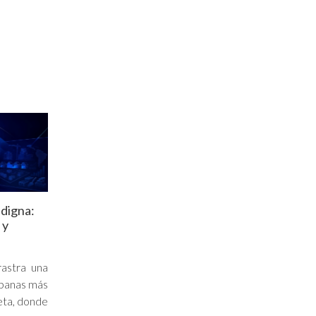
 digna:
 y
rastra una
rbanas más
eta, donde