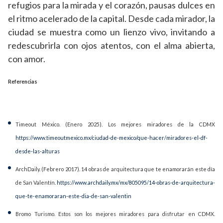
refugios para la mirada y el corazón, pausas dulces en
el ritmo acelerado de la capital. Desde cada mirador, la
ciudad se muestra como un lienzo vivo, invitando a
redescubrirla con ojos atentos, con el alma abierta,
con amor.
Referencias
Timeout México. (Enero 2025). Los mejores miradores de la CDMX
https://www.timeoutmexico.mx/ciudad-de-mexico/que-hacer/miradores-el-df-
desde-las-alturas
ArchDaily. (Febrero 2017). 14 obras de arquitectura que te enamorarán este día
de San Valentín.
https://www.archdaily.mx/mx/805095/14-obras-de-arquitectura-
que-te-enamoraran-este-dia-de-san-valentin
Bromo Turismo. Estos son los mejores miradores para disfrutar en CDMX.