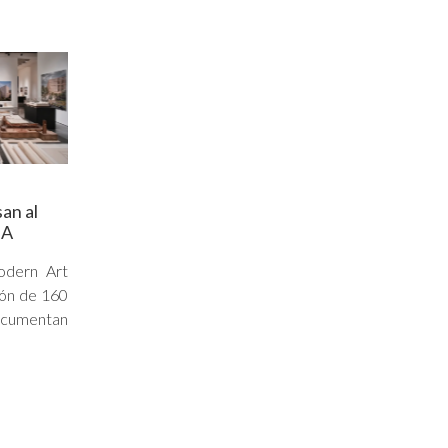
an al
MA
dern Art
ión de 160
cumentan