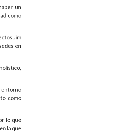
haber un
idad como
ectos Jim
 sedes en
olístico,
n entorno
nto como
or lo que
en la que