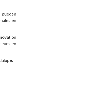
se pueden
onales en
nnovation
useum, en
dalupe.