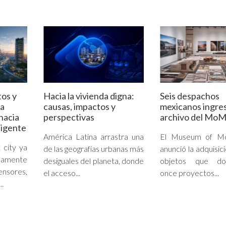
tos y
Hacia la vivienda digna:
Seis despachos
la
causas, impactos y
mexicanos ingres
hacia
perspectivas
archivo del Mo
ligente
América Latina arrastra una
El Museum of Mo
 city ya
de las geografías urbanas más
anunció la adquisic
camente
desiguales del planeta, donde
objetos que do
sores,
el acceso...
once proyectos...
..