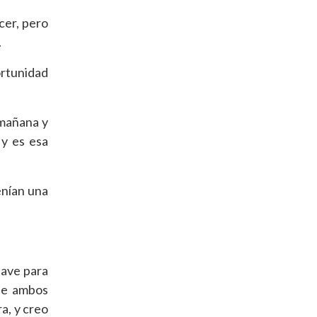
cer, pero
.
ortunidad
 mañana y
 y es esa
enían una
lave para
que ambos
a, y creo