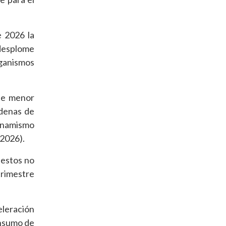
e 2026 la
 desplome
rganismos
 de menor
adenas de
inamismo
 2026).
 estos no
trimestre
eleración
onsumo de