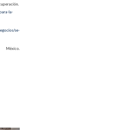
peración.
para-la-
egocios/se-
 México.