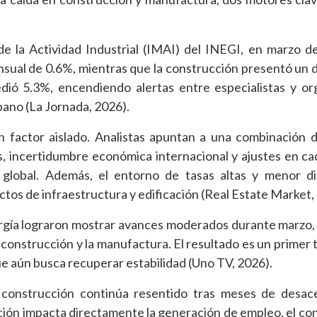
 la Actividad Industrial (IMAI) del INEGI, en marzo d
ensual de 0.6%, mientras que la construcción presentó un
edió 5.3%, encendiendo alertas entre especialistas y o
bano (La Jornada, 2026).
n factor aislado. Analistas apuntan a una combinación
os, incertidumbre económica internacional y ajustes en c
 global. Además, el entorno de tasas altas y menor d
tos de infraestructura y edificación (Real Estate Market,
gía lograron mostrar avances moderados durante marzo,
 construcción y la manufactura. El resultado es un primer 
e aún busca recuperar estabilidad (Uno TV, 2026).
 construcción continúa resentido tras meses de desac
cación impacta directamente la generación de empleo, el c