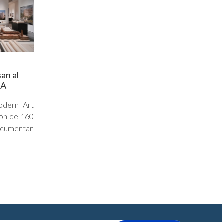
an al
MA
dern Art
ión de 160
cumentan