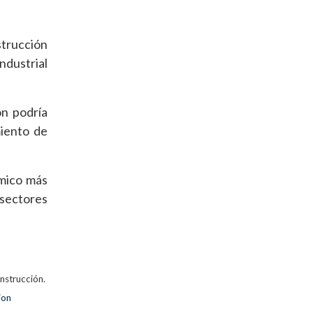
strucción
ndustrial
ón podría
miento de
ómico más
 sectores
rucción.
ion