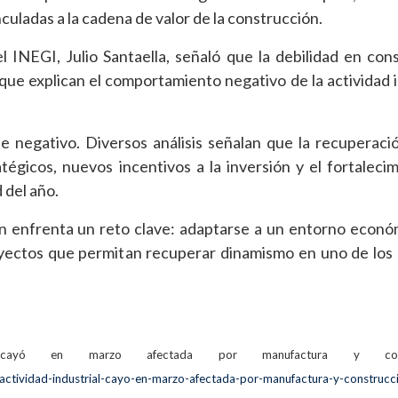
nculadas a la cadena de valor de la construcción.
l INEGI, Julio Santaella, señaló que la debilidad en con
que explican el comportamiento negativo de la actividad i
negativo. Diversos análisis señalan que la recuperaci
égicos, nuevos incentivos a la inversión y el fortaleci
 del año.
ión enfrenta un reto clave: adaptarse a un entorno econ
royectos que permitan recuperar dinamismo en uno de los
l cayó en marzo afectada por manufactura y const
ctividad-industrial-cayo-en-marzo-afectada-por-manufactura-y-construcc