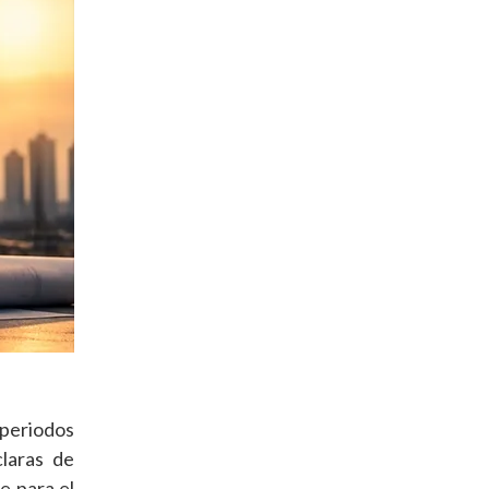
periodos
claras de
e para el