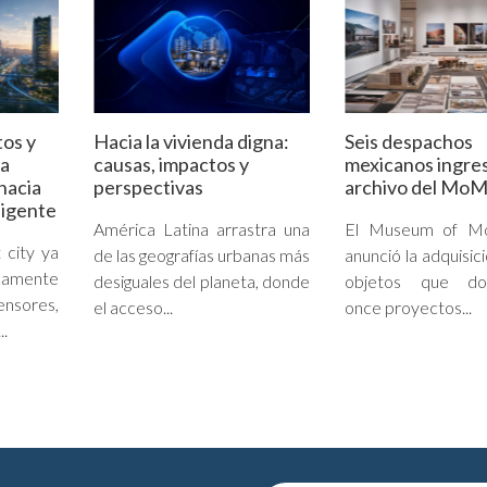
tos y
Hacia la vivienda digna:
Seis despachos
la
causas, impactos y
mexicanos ingres
hacia
perspectivas
archivo del Mo
ligente
América Latina arrastra una
El Museum of Mo
 city ya
de las geografías urbanas más
anunció la adquisic
camente
desiguales del planeta, donde
objetos que do
sores,
el acceso...
once proyectos...
..