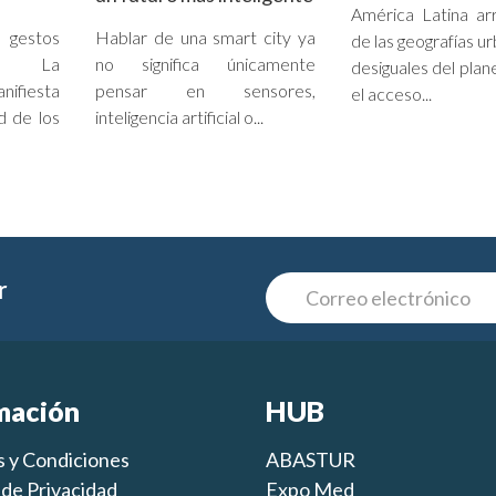
América Latina ar
estos
Hablar de una smart city ya
de las geografías u
es. La
no significa únicamente
desiguales del plan
nifiesta
pensar en sensores,
el acceso...
d de los
inteligencia artificial o...
r
mación
HUB
 y Condiciones
ABASTUR
s de Privacidad
Expo Med