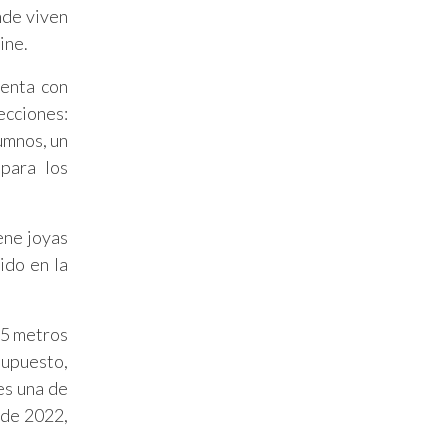
nde viven
ine.
uenta con
ecciones:
umnos, un
 para los
ene joyas
ido en la
75 metros
supuesto,
es una de
 de 2022,