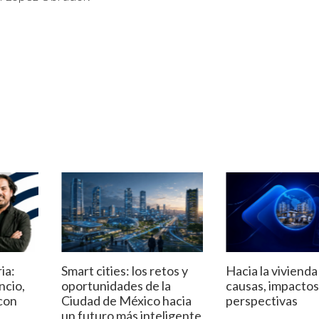
ia:
Smart cities: los retos y
Hacia la vivienda
encio,
oportunidades de la
causas, impactos
con
Ciudad de México hacia
perspectivas
un futuro más inteligente