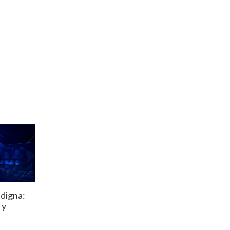
 digna:
 y