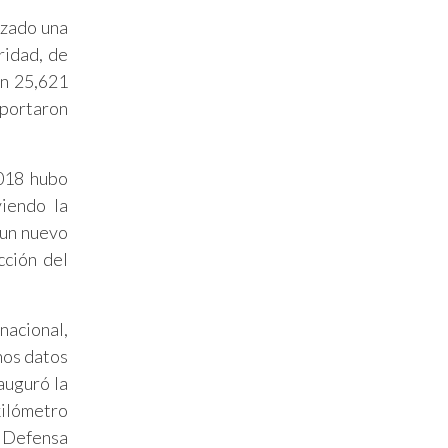
izado una
ridad, de
on 25,621
eportaron
2018 hubo
iendo la
 un nuevo
cción del
nacional,
nos datos
auguró la
kilómetro
a Defensa