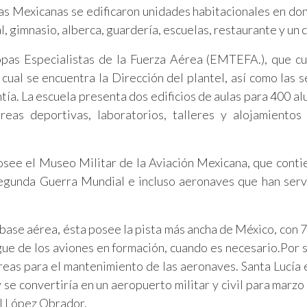
as Mexicanas se edificaron unidades habitacionales en do
l, gimnasio, alberca, guardería, escuelas, restaurante y un c
opas Especialistas de la Fuerza Aérea (EMTEFA.), que c
 cual se encuentra la Dirección del plantel, así como las s
a. La escuela presenta dos edificios de aulas para 400 al
áreas deportivas, laboratorios, talleres y alojamientos
posee el Museo Militar de la Aviación Mexicana, que conti
 Segunda Guerra Mundial e incluso aeronaves que han serv
base aérea, ésta posee la pista más ancha de México, con 
egue de los aviones en formación, cuando es necesario.Por 
reas para el mantenimiento de las aeronaves. Santa Lucía 
y se convertiría en un aeropuerto militar y civil para marzo
l López Obrador.