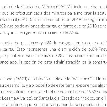
uario de la Ciudad de México (GACM), incluso se ha real
s que se efectúen cada dos minutos para mejorar la segu
ernacional (OACI). Durante octubre de 2019 se registrar
202 vuelos de aviones de carga, en tanto que en 2018 se r
al significa en general, un aumento de 7.2%.
94 vuelos de pasajeros y 724 de carga; mientras que en 
e carga. Esto representa una disminución de 6.8%.Prev
, se planteó desde hace más de 20 años la construcción de
ancelado, la opción de esta administración es la constru
acional (OACI) estableció el Día de la Aviación Civil Inter
 y su desarrollo, y a propósito de este tema, exponemos algu
a nueva infraestructura. El 24 de noviembre de 1952 se in
Lezama Álvarez”, en Santa Lucía, Estado de México, en el 
instalaciones que son operadas por la Secretaría de l