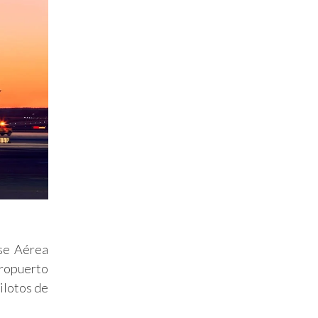
ase Aérea
eropuerto
ilotos de