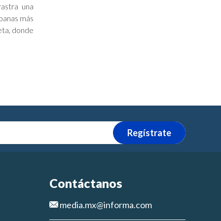
rastra una
rbanas más
eta, donde
Regístrate
Contáctanos
media.mx@informa.com