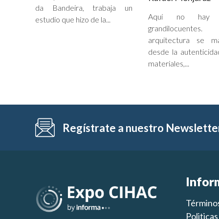
da Bandeira, trabaja un
Aquí no hay g
estudio que hizo de la...
grandilocuent
arquitectura se ma
desde la autenticida
materiales,...
Regístrate a nuestro Newslette
Infor
Términos
Politica