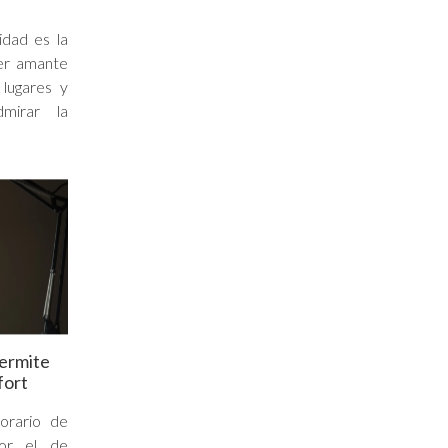
idad es la
ier amante
 lugares y
dmirar la
permite
fort
orario de
or el de