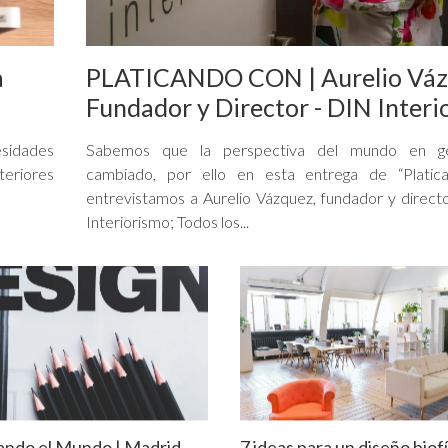
a
PLATICANDO CON | Aurelio Váz
Fundador y Director - DIN Inter
esidades
Sabemos que la perspectiva del mundo en ge
nteriores
cambiado, por ello en esta entrega de “Platic
entrevistamos a Aurelio Vázquez, fundador y direc
Interiorismo; Todos los...
ando el Mundo | Madrid
7 ideas para un diseño biofí