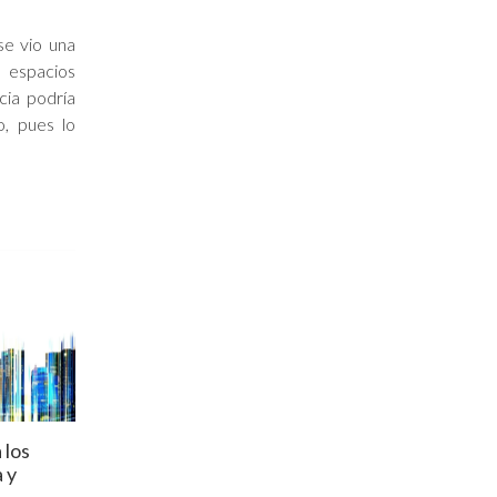
se vio una
 espacios
cia podría
o, pues lo
 los
 y