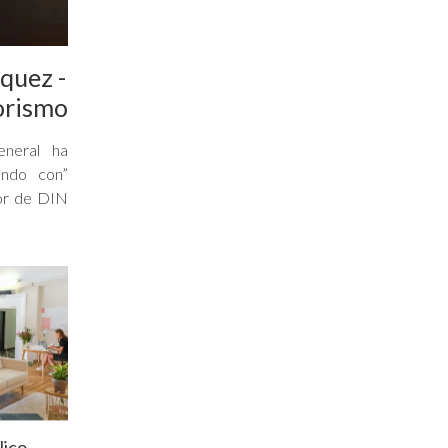
quez -
iorismo
neral ha
ando con”
tor de DIN
lico