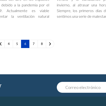
s debido a la pandemia por el
invierno, al atrasar una hora
9. Actualmente es viable
Siempre, los primeros días 
ntar la ventilación natural
sentimos una serie de malestar
4
5
6
7
8
r