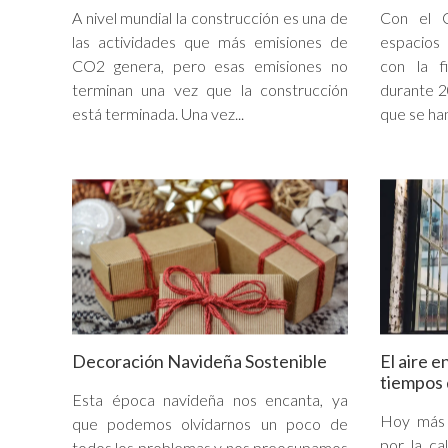
A nivel mundial la construcción es una de
Con el 
las actividades que más emisiones de
espacios
CO2 genera, pero esas emisiones no
con la f
terminan una vez que la construcción
durante 2
está terminada. Una vez...
que se han
Decoración Navideña Sostenible
El aire e
tiempos
Esta época navideña nos encanta, ya
Hoy más 
que podemos olvidarnos un poco de
por la ca
todos los problemas y nos preocupamos