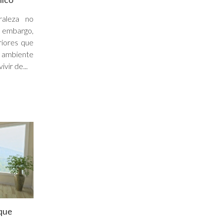
raleza no
embargo,
riores que
ambiente
vir de...
 que