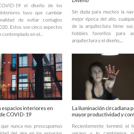
Diseño
COVID-19 el diseño de los
Sin duda para muchos la nav
 interiores tuvo que cambiar
mejor época del año, cualqu
inalidad de evitar contagios
de la arquitectura tiene sus
020. Estos son cinco aspectos
hobbies favoritos para a
 contemplado en el...
arquitectura y el diseño,...
n espacios interiores en
La iluminación circadiana 
 de COVID-19
mayor productividad y con
que nunca nos preocupamos
Recientemente terminó el h
lidad del aire en los espacios
verano y lo cambiamos p