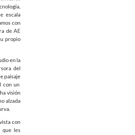
cnología,
e escala
lamos con
ora de AE
su propio
dio en la
rsora del
e paisaje
al con un
ha visión
no alzada
urva.
vista con
s que les