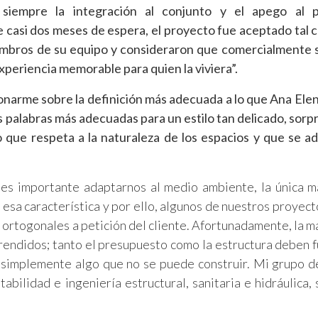
 siempre la integración al conjunto y el apego al 
casi dos meses de espera, el proyecto fue aceptado tal c
iembros de su equipo y consideraron que comercialmente 
experiencia memorable para quien la viviera”.
onarme sobre la definición más adecuada a lo que Ana Ele
las palabras más adecuadas para un estilo tan delicado, sor
 que respeta a la naturaleza de los espacios y que se ad
í es importante adaptarnos al medio ambiente, la única 
e esa característica y por ello, algunos de nuestros proyect
ortogonales a petición del cliente. Afortunadamente, la m
rendidos; tanto el presupuesto como la estructura deben f
es simplemente algo que no se puede construir. Mi grupo d
tabilidad e ingeniería estructural, sanitaria e hidráulica,