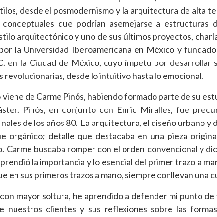
tilos, desde el posmodernismo y la arquitectura de alta te
 conceptuales que podrían asemejarse a estructuras d
tilo arquitectónico y uno de sus últimos proyectos, char
 por la Universidad Iberoamericana en México y fundad
en la Ciudad de México, cuyo ímpetu por desarrollar 
s revolucionarias, desde lo intuitivo hasta lo emocional.
o viene de Carme Pinós, habiendo formado parte de su estu
ter. Pinós, en conjunto con Enric Miralles, fue precu
nales de los años 80. La arquitectura, el diseño urbano y d
e orgánico; detalle que destacaba en una pieza origin
do. Carme buscaba romper con el orden convencional y dic
rendió la importancia y lo esencial del primer trazo a ma
ue en sus primeros trazos a mano, siempre conllevan una c
 con mayor soltura, he aprendido a defender mi punto de 
de nuestros clientes y sus reflexiones sobre las forma