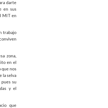
ara darte
e en sus
el MIT en
n trabajo
 conviven
esa zona,
ito en el
o que nos
e la selva
, pues su
das y el
acio que