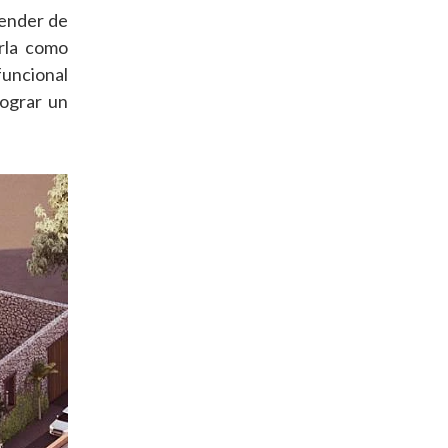
render de
irla como
funcional
lograr un