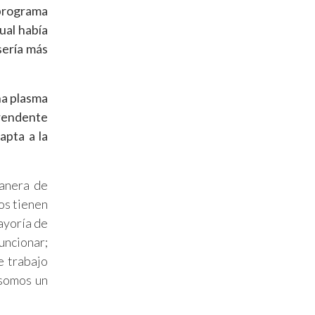
programa
ual había
sería más
na plasma
prendente
apta a la
manera de
os tienen
ayoría de
uncionar;
e trabajo
 somos un