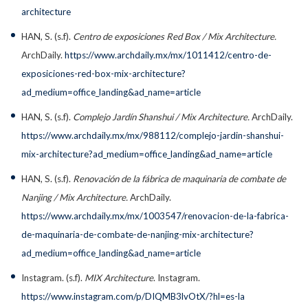
architecture
HAN, S. (s.f).
Centro de exposiciones Red Box / Mix Architecture.
ArchDaily.
https://www.archdaily.mx/mx/1011412/centro-de-
exposiciones-red-box-mix-architecture?
ad_medium=office_landing&ad_name=article
HAN, S. (s.f).
Complejo Jardín Shanshui / Mix Architecture.
ArchDaily.
https://www.archdaily.mx/mx/988112/complejo-jardin-shanshui-
mix-architecture?ad_medium=office_landing&ad_name=article
HAN, S. (s.f).
Renovación de la fábrica de maquinaria de combate de
Nanjing / Mix Architecture.
ArchDaily.
https://www.archdaily.mx/mx/1003547/renovacion-de-la-fabrica-
de-maquinaria-de-combate-de-nanjing-mix-architecture?
ad_medium=office_landing&ad_name=article
Instagram. (s.f).
MIX Architecture
. Instagram.
https://www.instagram.com/p/DIQMB3lvOtX/?hl=es-la