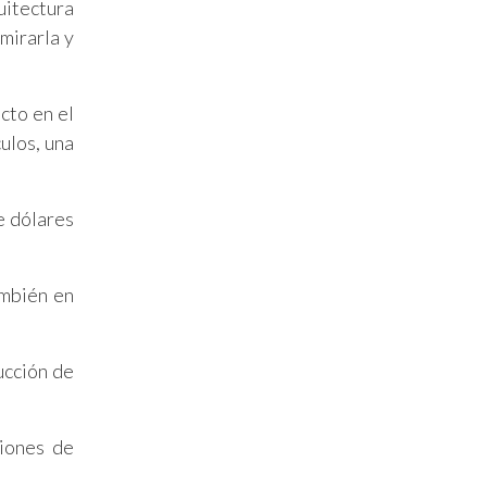
uitectura
mirarla y
cto en el
ulos, una
e dólares
ambién en
ucción de
ciones de