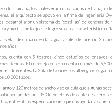
zon los llamaba, los cuales eran complicados de trabajar de
lema, el arquitecto se apoyó en la firma de ingeniería O
os, desarrollaron un sistema de “costillas” de conchas de
a y marfil, con lo que se logró su actual característico refl
as velas de un barco en las aguas azules del océano. Su con
once años.
inos, cuenta con 5 teatros, cinco estudios de ensayos, 
uchas tiendas. El complejo entero cuenta con más de 5,500
entes diferentes. La Sala de Conciertos alberga el órgano
te 10,000 tubos.
 largo y 120 metros de ancho y se calcula que algunas secc
mantienen unidas por 350 kilómetros de cable de acero te
rio, entre otras especificaciones que nos ayudan a saber q