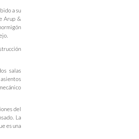
bido a su
ve Arup &
 hormigón
ejo.
strucción
dos salas
 asientos
 mecánico
iones del
nsado. La
ue es una