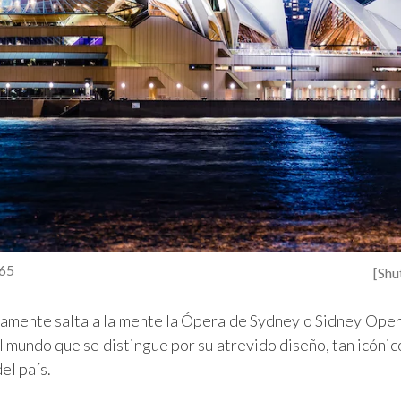
365
[Shu
atamente salta a la mente la Ópera de Sydney o Sidney Ope
 mundo que se distingue por su atrevido diseño, tan icónico
el país.