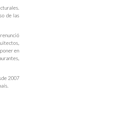
cturales.
so de las
 renunció
uitectos,
 poner en
aurantes,
esde 2007
país.