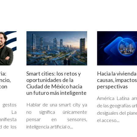
ia:
Smart cities: los retos y
Hacia la vivienda
encio,
oportunidades de la
causas, impactos
con
Ciudad de México hacia
perspectivas
un futuro más inteligente
América Latina ar
estos
Hablar de una smart city ya
de las geografías u
es. La
no significa únicamente
desiguales del plan
nifiesta
pensar en sensores,
el acceso...
d de los
inteligencia artificial o...