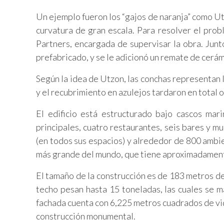
Un ejemplo fueron los “gajos de naranja” como Ut
curvatura de gran escala. Para resolver el prob
Partners, encargada de supervisar la obra. Junt
prefabricado, y se le adicionó un remate de cerámic
Según la idea de Utzon, las conchas representan l
y el recubrimiento en azulejos tardaron en total 
El edificio está estructurado bajo cascos mar
principales, cuatro restaurantes, seis bares y m
(en todos sus espacios) y alrededor de 800 ambi
más grande del mundo, que tiene aproximadamen
El tamaño de la construcción es de 183 metros de
techo pesan hasta 15 toneladas, las cuales se 
fachada cuenta con 6,225 metros cuadrados de vid
construcción monumental.