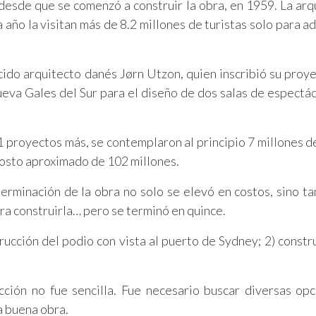
esde que se comenzó a construir la obra, en 1959. La arq
año la visitan más de 8.2 millones de turistas solo para ad
ido arquitecto danés Jørn Utzon, quien inscribió su proye
va Gales del Sur para el diseño de dos salas de espectác
 proyectos más, se contemplaron al principio 7 millones d
 costo aproximado de 102 millones.
 terminación de la obra no solo se elevó en costos, sino t
ara construirla… pero se terminó en quince.
trucción del podio con vista al puerto de Sydney; 2) constr
cción no fue sencilla. Fue necesario buscar diversas op
a buena obra.