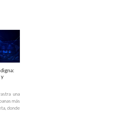
 digna:
 y
rastra una
rbanas más
eta, donde