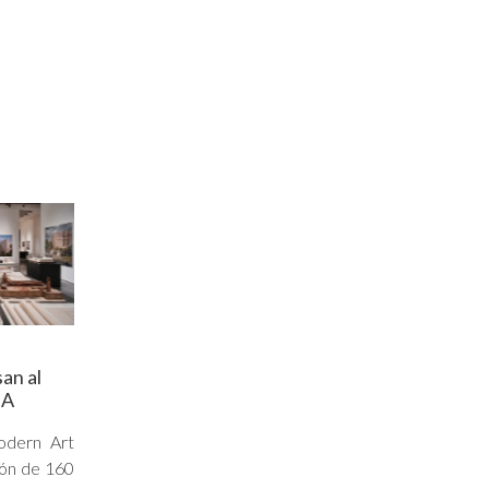
an al
MA
dern Art
ión de 160