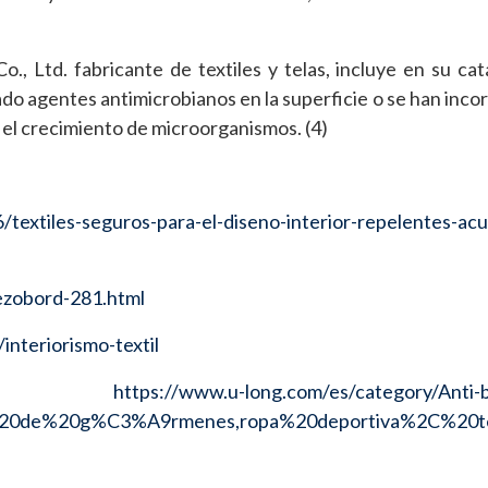
., Ltd. fabricante de textiles y telas, incluye en su cat
cado agentes antimicrobianos en la superficie o se han inco
e el crecimiento de microorganismos. (4)
textiles-seguros-para-el-diseno-interior-repelentes-acu
ezobord-281.html
nteriorismo-textil
https://www.u-long.com/es/category/Anti-b
or%20de%20g%C3%A9rmenes,ropa%20deportiva%2C%20