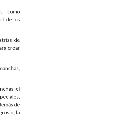
mos –como
ad de los
strias de
ara crear
 manchas,
nchas, el
peciales,
Además de
grosor, la