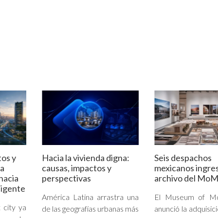
tos y
Hacia la vivienda digna:
Seis despachos
la
causas, impactos y
mexicanos ingres
hacia
perspectivas
archivo del Mo
ligente
América Latina arrastra una
El Museum of Mo
 city ya
de las geografías urbanas más
anunció la adquisic