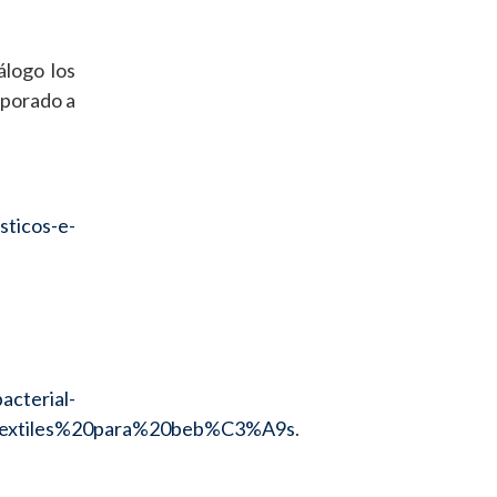
álogo los
rporado a
sticos-e-
acterial-
textiles%20para%20beb%C3%A9s
.