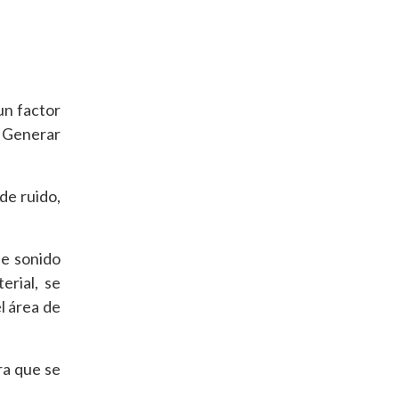
un factor
. Generar
de ruido,
de sonido
erial, se
l área de
ra que se