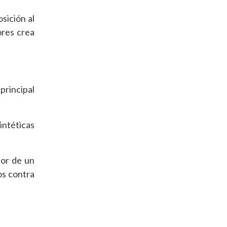
sición al
ores crea
principal
intéticas
lor de un
os contra