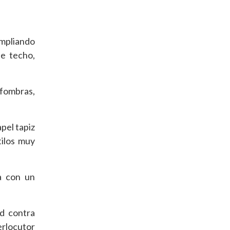
ampliando
de techo,
lfombras,
pel tapiz
tilos muy
a con un
d contra
erlocutor