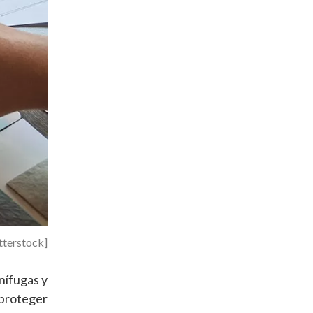
utterstock]
nífugas y
 proteger