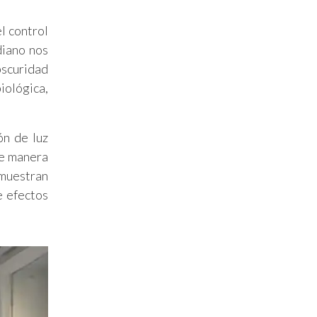
l control
diano nos
bscuridad
iológica,
ón de luz
 de manera
emuestran
e efectos