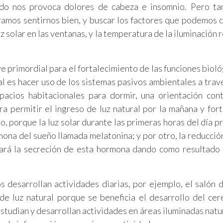
do nos provoca dolores de cabeza e insomnio. Pero ta
amos sentirnos bien, y buscar los factores que podemos c
uz solar en las ventanas, y la temperatura de la iluminación
ve primordial para el fortalecimiento de las funciones bioló
l es hacer uso de los sistemas pasivos ambientales a trav
spacios habitacionales para dormir, una orientación con
 permitir el ingreso de luz natural por la mañana y fort
o, porque la luz solar durante las primeras horas del día p
mona del sueño llamada melatonina; y por otro, la reducció
cará la secreción de esta hormona dando como resultado
desarrollan actividades diarias, por ejemplo, el salón d
e luz natural porque se beneficia el desarrollo del cer
studian y desarrollan actividades en áreas iluminadas nat