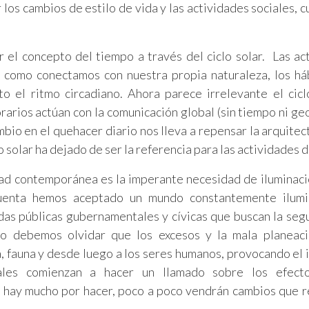
los cambios de estilo de vida y las actividades sociales, cu
 el concepto del tiempo a través del ciclo solar. Las ac
como conectamos con nuestra propia naturaleza, los há
to el ritmo circadiano. Ahora parece irrelevante el cicl
rarios actúan con la comunicación global (sin tiempo ni geo
bio en el quehacer diario nos lleva a repensar la arquitect
 solar ha dejado de ser la referencia para las actividades d
dad contemporánea es la imperante necesidad de iluminaci
 cuenta hemos aceptado un mundo constantemente ilumi
das públicas gubernamentales y cívicas que buscan la seg
no debemos olvidar que los excesos y la mala planeac
a, fauna y desde luego a los seres humanos, provocando el 
ales comienzan a hacer un llamado sobre los efect
e hay mucho por hacer, poco a poco vendrán cambios que r