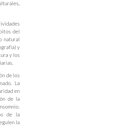
lturales,
tividades
bitos del
o natural
grafía) y
ura y los
iarias.
ón de los
nado. La
uridad en
ión de la
insomnio.
os de la
egulen la