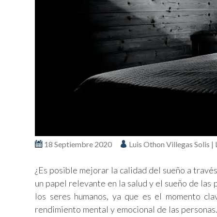
18 Septiembre 2020
Luis Othon Villegas Solis |
¿Es posible mejorar la calidad del sueño a travé
un papel relevante en la salud y el sueño de las
los seres humanos, ya que es el momento clav
rendimiento mental y emocional de las personas.