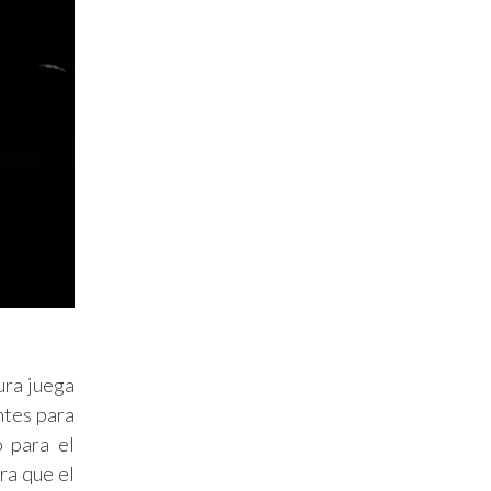
ura juega
ntes para
o para el
ra que el