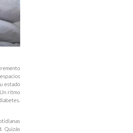
ncremento
 espacios
su estado
 Un ritmo
diabetes.
otidianas
d. Quizás