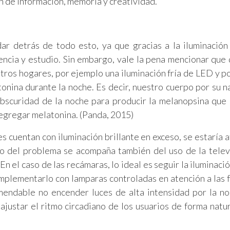
n de información, memoria y creatividad.
 detrás de todo esto, ya que gracias a la iluminación a
encia y estudio. Sin embargo, vale la pena mencionar qu
uestros hogares, por ejemplo una iluminación fría de LED y p
onina durante la noche. Es decir, nuestro cuerpo por su n
obscuridad de la noche para producir la melanopsina que 
segregar melatonina. (Panda, 2015)
es cuentan con iluminación brillante en exceso, se estaría 
lo del problema se acompaña también del uso de la televi
n el caso de las recámaras, lo ideal es seguir la iluminaci
complementarlo con lamparas controladas en atención a las 
mendable no encender luces de alta intensidad por la no
justar el ritmo circadiano de los usuarios de forma natur