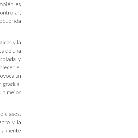
mbién es
ontrolar;
 requerida
gicas y la
és de una
trolada y
alecer el
rovoca un
n gradual
 un mejor
e clases,
ebro y la
uralmente