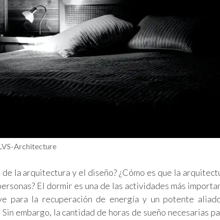
 LVS-Architecture
s de la arquitectura y el diseño? ¿Cómo es que la arquitect
 personas? El dormir es una de las actividades más importa
e para la recuperación de energía y un potente aliad
 Sin embargo, la cantidad de horas de sueño necesarias pa