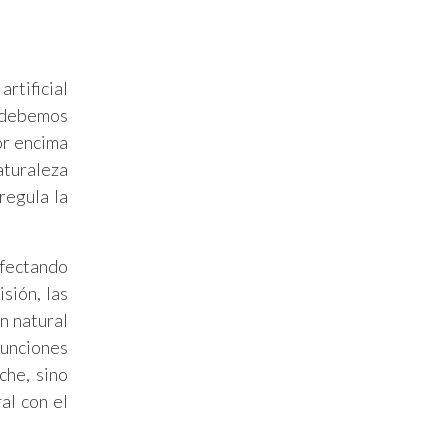
rtificial
e debemos
or encima
aturaleza
regula la
afectando
sión, las
ón natural
funciones
che, sino
al con el