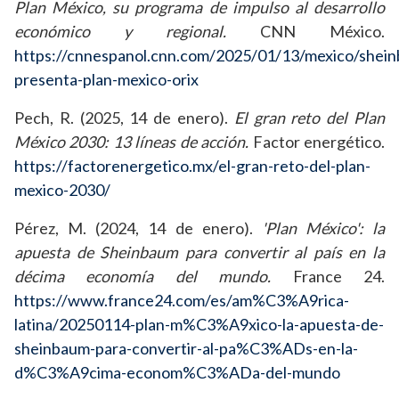
Plan México, su programa de impulso al desarrollo
económico y regional.
CNN México.
https://cnnespanol.cnn.com/2025/01/13/mexico/shei
presenta-plan-mexico-orix
Pech, R. (2025, 14 de enero).
El gran reto del Plan
México 2030: 13 líneas de acción.
Factor energético.
https://factorenergetico.mx/el-gran-reto-del-plan-
mexico-2030/
Pérez, M. (2024, 14 de enero).
'Plan México': la
apuesta de Sheinbaum para convertir al país en la
décima economía del mundo.
France 24.
https://www.france24.com/es/am%C3%A9rica-
latina/20250114-plan-m%C3%A9xico-la-apuesta-de-
sheinbaum-para-convertir-al-pa%C3%ADs-en-la-
d%C3%A9cima-econom%C3%ADa-del-mundo