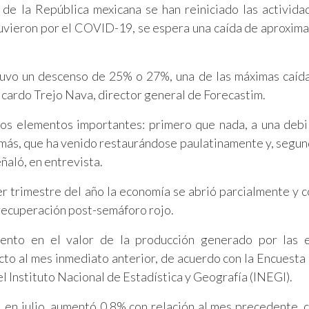
de la República mexicana se han reiniciado las activida
etuvieron por el COVID-19, se espera una caída de aproxi
 tuvo un descenso de 25% o 27%, una de las máximas caíd
Ricardo Trejo Nava, director general de Forecastim.
os elementos importantes: primero que nada, a una debi
 más, que ha venido restaurándose paulatinamente y, segund
ñaló, en entrevista.
er trimestre del año la economía se abrió parcialmente y co
 recuperación post-semáforo rojo.
mento en el valor de la producción generado por las 
cto al mes inmediato anterior, de acuerdo con la Encuesta
 Instituto Nacional de Estadística y Geografía (INEGI).
, en julio, aumentó 0.8% con relación al mes precedente, 