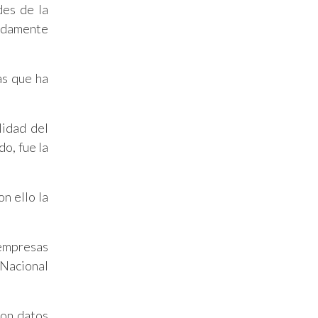
des de la
madamente
as que ha
lidad del
o, fue la
n ello la
empresas
 Nacional
con datos