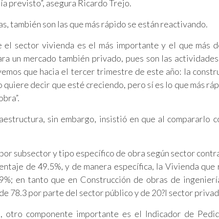
ía previsto”, asegura Ricardo Trejo.
as, también son las que más rápido se están reactivando.
e el sector vivienda es el más importante y el que más d
ara un mercado también privado, pues son las actividade
emos que hacia el tercer trimestre de este año: la constr
o quiere decir que esté creciendo, pero sí es lo que más ráp
obra”.
aestructura, sin embargo, insistió en que al compararlo c
 por subsector y tipo específico de obra según sector contr
entaje de 49.5%, y de manera específica, la Vivienda que r
.9%; en tanto que en Construcción de obras de ingeniería
de 78.3 por parte del sector público y de 20?l sector privad
, otro componente importante es el Indicador de Pedi