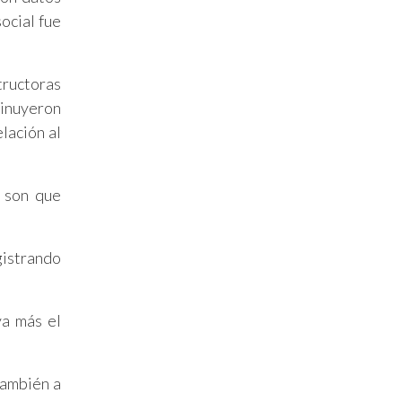
ocial fue
tructoras
minuyeron
lación al
, son que
istrando
va más el
también a