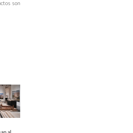
uctos son
an al