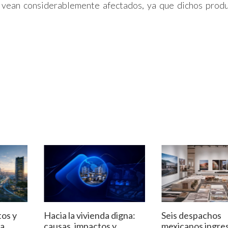
 vean considerablemente afectados, ya que dichos prod
tos y
Hacia la vivienda digna:
Seis despachos
la
causas, impactos y
mexicanos ingres