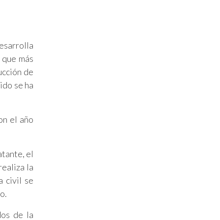
esarrolla
s que más
ucción de
ido se ha
on el año
atante, el
ealiza la
 civil se
o.
dos de la