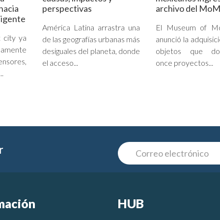
hacia
perspectivas
archivo del Mo
ligente
América Latina arrastra una
El Museum of Mo
 city ya
de las geografías urbanas más
anunció la adquisic
camente
desiguales del planeta, donde
objetos que do
sores,
el acceso...
once proyectos...
..
r
mación
HUB