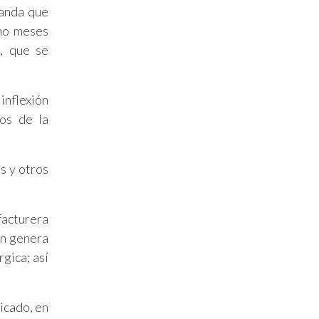
manda que
cho meses
, que se
inflexión
dos de la
s y otros
facturera
ón genera
gica; así
icado, en