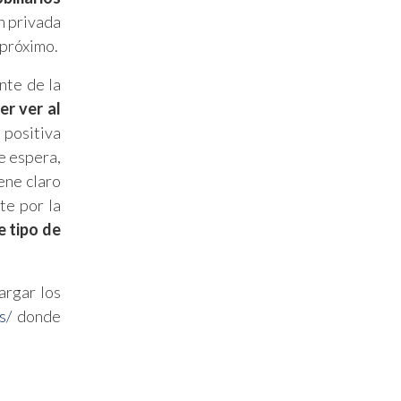
n privada
 próximo.
nte de la
er ver al
 positiva
e espera,
ene claro
te por la
e tipo de
argar los
s/
donde