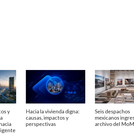
tos y
Hacia la vivienda digna:
Seis despachos
la
causas, impactos y
mexicanos ingres
hacia
perspectivas
archivo del Mo
ligente