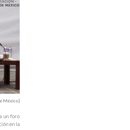
e México]
a un foro
ción en la