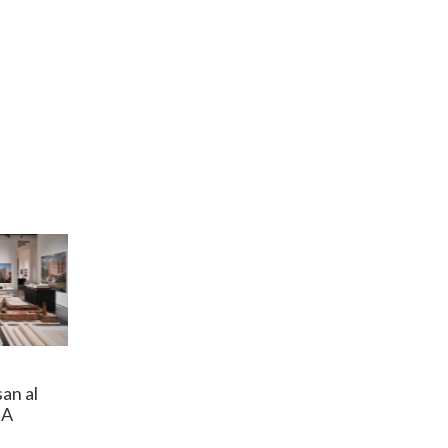
an al
MA