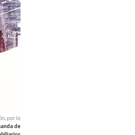
n, por lo
manda de
biliarios