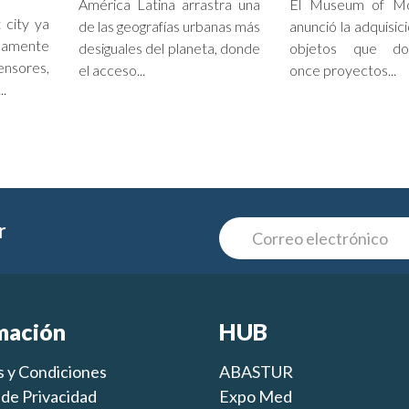
América Latina arrastra una
El Museum of Mo
 city ya
de las geografías urbanas más
anunció la adquisic
camente
desiguales del planeta, donde
objetos que do
sores,
el acceso...
once proyectos...
..
r
mación
HUB
 y Condiciones
ABASTUR
s de Privacidad
Expo Med