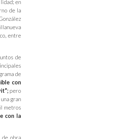
lidad; en
rno de la
 González
illanueva
co, entre
puntos de
incipales
ograma de
ible con
it”;
pero
 una gran
il metros
e con la
a de obra