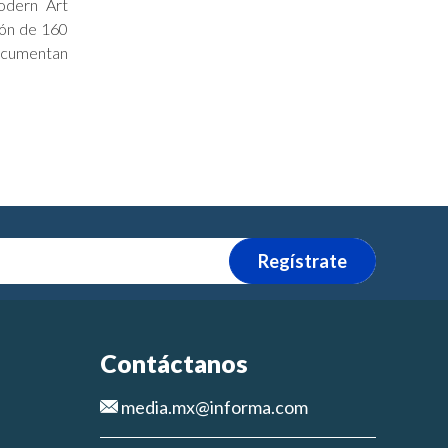
dern Art
ión de 160
cumentan
Regístrate
Contáctanos
media.mx@informa.com