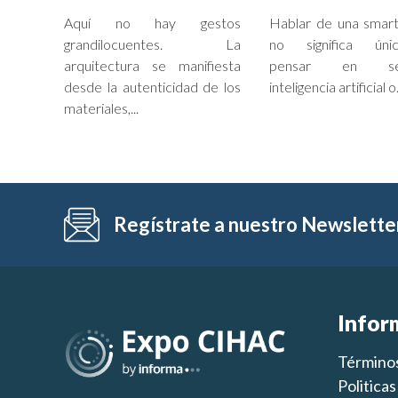
Aquí no hay gestos
Hablar de una smart
grandilocuentes. La
no significa úni
arquitectura se manifiesta
pensar en sen
desde la autenticidad de los
inteligencia artificial o.
materiales,...
Regístrate a nuestro Newslette
Infor
Términos
Politica