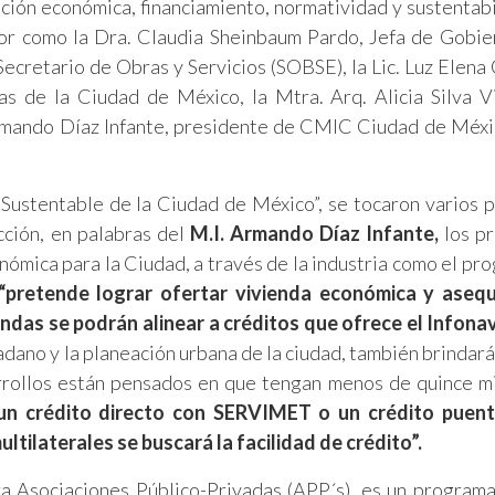
ión económica, financiamiento, normatividad y sustentabi
ctor como la Dra. Claudia Sheinbaum Pardo, Jefa de Gobie
ecretario de Obras y Servicios (SOBSE), la Lic. Luz Elena
as de la Ciudad de México, la Mtra. Arq. Alicia Silva V
 Armando Díaz Infante, presidente de CMIC Ciudad de Méxi
 Sustentable de la Ciudad de México”, se tocaron varios 
cción, en palabras del
M.I. Armando Díaz Infante,
los pr
ómica para la Ciudad, a través de la industria como el pr
pretende lograr ofertar vivienda económica y asequ
endas se podrán alinear a créditos que ofrece el Infonav
adano y la planeación urbana de la ciudad, también brindará
rrollos están pensados en que tengan menos de quince m
 un crédito directo con SERVIMET o un crédito puent
ltilaterales se buscará la facilidad de crédito”.
ara Asociaciones Público-Privadas (APP´s), es un program