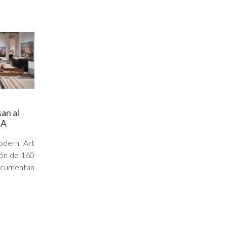
an al
MA
dern Art
ión de 160
cumentan