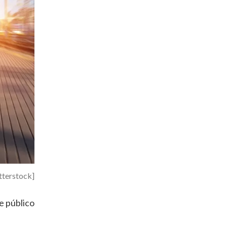
tterstock]
e público