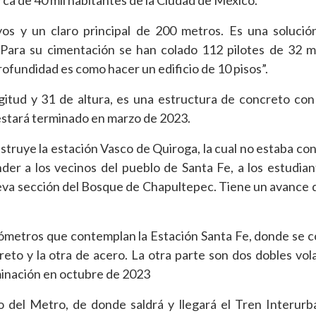
rca de 40 mil habitantes de la Ciudad de México.
os y un claro principal de 200 metros. Es una solució
 Para su cimentación se han colado 112 pilotes de 32 
ofundidad es como hacer un edificio de 10 pisos”.
gitud y 31 de altura, es una estructura de concreto con
 estará terminado en marzo de 2023.
struye la estación Vasco de Quiroga, la cual no estaba co
der a los vecinos del pueblo de Santa Fe, a los estudian
 nueva sección del Bosque de Chapultepec. Tiene un avance 
kilómetros que contemplan la Estación Santa Fe, donde se 
reto y la otra de acero. La otra parte son dos dobles vol
inación en octubre de 2023
o del Metro, de donde saldrá y llegará el Tren Interurb