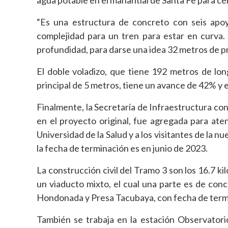
agua potable en el manantial de Santa Fe para ce
“Es una estructura de concreto con seis apoy
complejidad para un tren para estar en curva.
profundidad, para darse una idea 32 metros de pr
El doble voladizo, que tiene 192 metros de lon
principal de 5 metros, tiene un avance de 42% y
Finalmente, la Secretaría de Infraestructura con
en el proyecto original, fue agregada para aten
Universidad de la Salud y a los visitantes de la
la fecha de terminación es en junio de 2023.
La construcción civil del Tramo 3 son los 16.7 
un viaducto mixto, el cual una parte es de conc
Hondonada y Presa Tacubaya, con fecha de term
También se trabaja en la estación Observatori