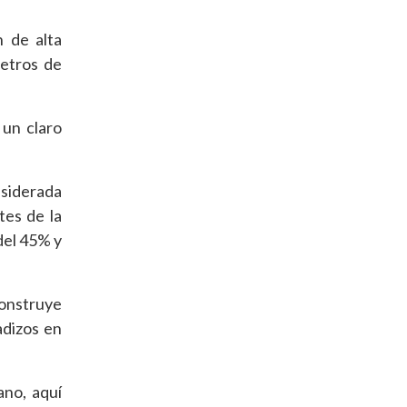
n de alta
metros de
 un claro
nsiderada
tes de la
del 45% y
construye
adizos en
ano, aquí