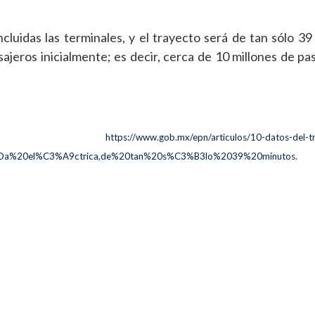
cluidas las terminales, y el trayecto será de tan sólo 39
jeros inicialmente; es decir, cerca de 10 millones de pas
https://www.gob.mx/epn/articulos/10-datos-del-t
ADa%20el%C3%A9ctrica,de%20tan%20s%C3%B3lo%2039%20minutos
.