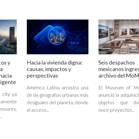
tos y
Hacia la vivienda digna:
Seis despachos
la
causas, impactos y
mexicanos ingres
hacia
perspectivas
archivo del Mo
ligente
América Latina arrastra una
El Museum of Mo
 city ya
de las geografías urbanas más
anunció la adquisic
camente
desiguales del planeta, donde
objetos que do
sores,
el acceso...
once proyectos...
..