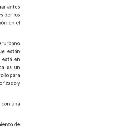
inar antes
s por los
ión en el
terurbano
ue están
l está en
ca es un
ollo para
orizado y
, con una
miento de