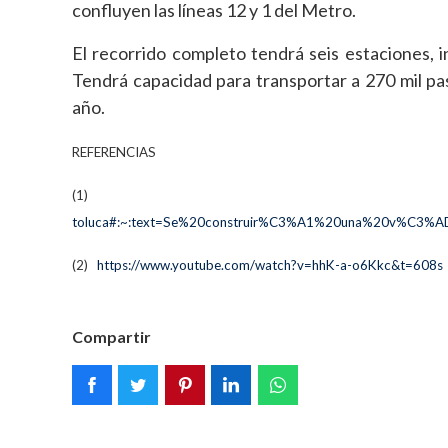
confluyen las líneas 12 y 1 del Metro.
El recorrido completo tendrá seis estaciones, in
Tendrá capacidad para transportar a 270 mil pasa
año.
REFERENCIAS
(1)
toluca#:~:text=Se%20construir%C3%A1%20una%20v%C3%
(2)
https://www.youtube.com/watch?v=hhK-a-o6Kkc&t=608s
Compartir