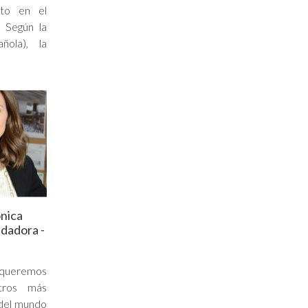
lto en el
 Según la
ola), la
nica
ndadora -
queremos
tros más
 del mundo