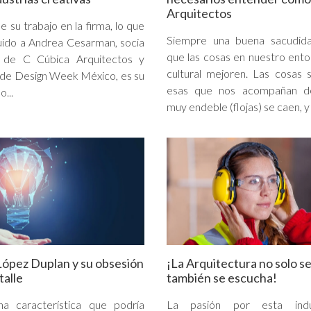
Arquitectos
e su trabajo en la firma, lo que
Siempre una buena sacudid
guido a Andrea Cesarman, socia
que las cosas en nuestro ento
a de C Cúbica Arquitectos y
cultural mejoren. Las cosas s
 de Design Week México, es su
esas que nos acompañan d
...
muy endeble (flojas) se caen, y l
López Duplan y su obsesión
¡La Arquitectura no solo se 
talle
también se escucha!
na característica que podría
La pasión por esta indu