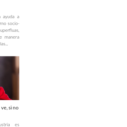
a ayuda a
rno socio-
uperfluas,
e manera
as...
ve, si no
stria es