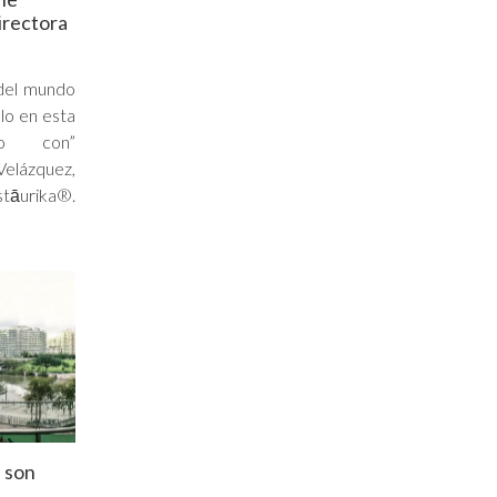
irectora
del mundo
lo en esta
do con”
elázquez,
stāurika®.
 son