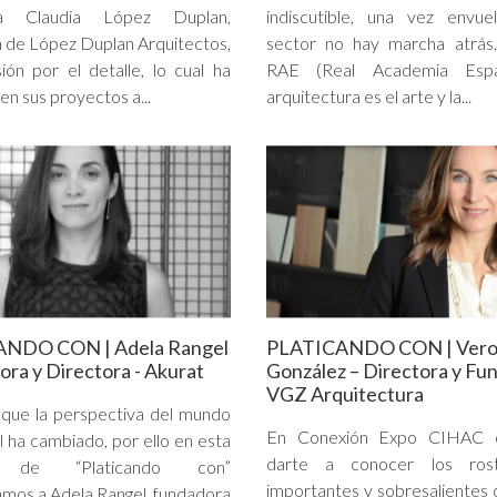
 a Claudia López Duplan,
indiscutible, una vez envue
 de López Duplan Arquitectos,
sector no hay marcha atrás.
ión por el detalle, lo cual ha
RAE (Real Academia Españ
en sus proyectos a...
arquitectura es el arte y la...
NDO CON | Adela Rangel
PLATICANDO CON | Vero
ora y Directora - Akurat
González – Directora y Fu
VGZ Arquitectura
que la perspectiva del mundo
En Conexión Expo CIHAC 
l ha cambiado, por ello en esta
darte a conocer los ros
a de “Platicando con”
importantes y sobresalientes
amos a Adela Rangel, fundadora