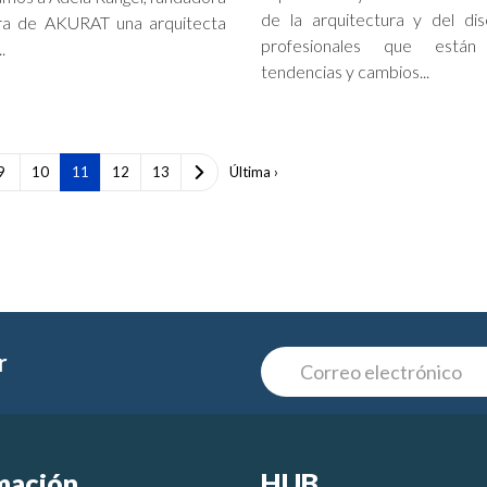
de la arquitectura y del di
ora de AKURAT una arquitecta
profesionales que están
.
tendencias y cambios...
9
10
11
12
13
Última ›
r
mación
HUB