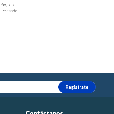
seño, esos
 creando
Regístrate
Contáctanos