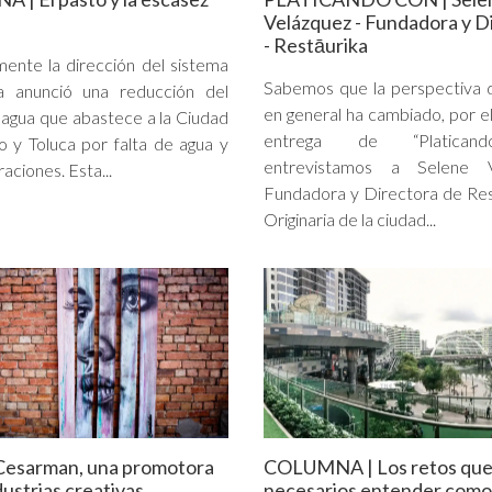
Velázquez - Fundadora y D
- Restāurika
ente la dirección del sistema
Sabemos que la perspectiva 
a anunció una reducción del
en general ha cambiado, por el
 agua que abastece a la Ciudad
entrega de “Platican
 y Toluca por falta de agua y
entrevistamos a Selene V
aciones. Esta...
Fundadora y Directora de Re
Originaria de la ciudad...
Cesarman, una promotora
COLUMNA | Los retos que
dustrias creativas
necesarios entender como