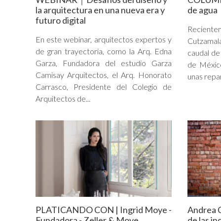
la arquitectura en una nueva era y
de agua
futuro digital
Recientem
En este webinar, arquitectos expertos y
Cutzamal
de gran trayectoria, como la Arq. Edna
caudal de
Garza, Fundadora del estudio Garza
de México
Camisay Arquitectos, el Arq. Honorato
unas repar
Carrasco, Presidente del Colegio de
Arquitectos de...
PLATICANDO CON | Ingrid Moye -
Andrea 
Fundadora - Zeller & Moye
de las in