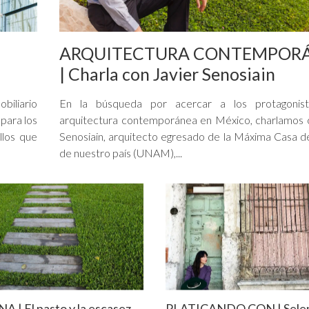
ARQUITECTURA CONTEMPOR
| Charla con Javier Senosiain
biliario
En la búsqueda por acercar a los protagonis
 para los
arquitectura contemporánea en México, charlamos 
llos que
Senosiain, arquitecto egresado de la Máxima Casa d
de nuestro país (UNAM),...
| El pasto y la escasez
PLATICANDO CON | Sele