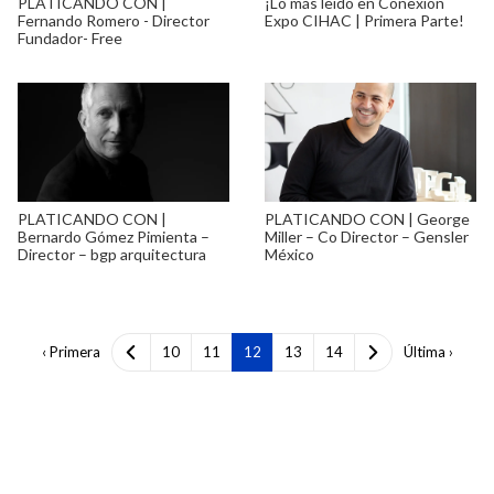
PLATICANDO CON |
¡Lo más leído en Conexión
Fernando Romero - Director
Expo CIHAC | Primera Parte!
Fundador- Free
PLATICANDO CON |
PLATICANDO CON | George
Bernardo Gómez Pimienta –
Miller – Co Director – Gensler
Director – bgp arquitectura
México
‹ Primera
10
11
12
13
14
Última ›